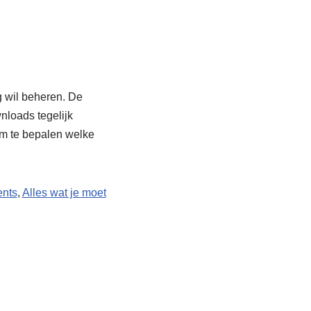
g wil beheren. De
wnloads tegelijk
 om te bepalen welke
ents
,
Alles wat je moet