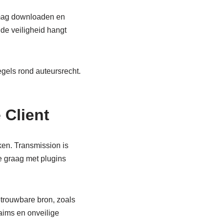
e mag downloaden en
de veiligheid hangt
gels rond auteursrecht.
 Client
jken. Transmission is
ie graag met plugins
etrouwbare bron, zoals
laims en onveilige