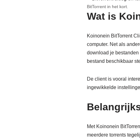
BitTorrent in het kort.
Wat is Koi
Koinonein BitTorrent Cl
computer. Net als andere
download je bestanden n
bestand beschikbaar ste
De client is vooral inte
ingewikkelde instelling
Belangrijks
Met Koinonein BitTorren
meerdere torrents tegeli