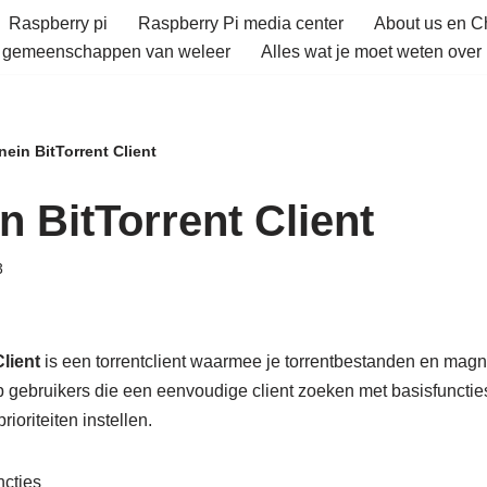
Raspberry pi
Raspberry Pi media center
About us en 
e gemeenschappen van weleer
Alles wat je moet weten over 
ein BitTorrent Client
n BitTorrent Client
3
lient
is een torrentclient waarmee je torrentbestanden en magn
op gebruikers die een eenvoudige client zoeken met basisfuncti
ioriteiten instellen.