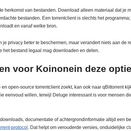
 op de herkomst van bestanden. Download alleen materiaal dat j
rdachte bestanden. Een torrentclient is slechts het programma; 
wnloadt en vanaf welke bron.
e privacy beter te beschermen, maar verandert niets aan de re
f je het bestand legaal mag downloaden en delen.
ven voor Koinonein deze optie
 en open-source torrentclient zoekt, kan ook naar qBittorrent ki
die eenvoud willen, terwijl Deluge interessant is voor mensen d
 downloads, documentatie of achtergrondinformatie altijd een b
rrent-protocol
. Dat helpt om verouderde versies, onduidelijke c