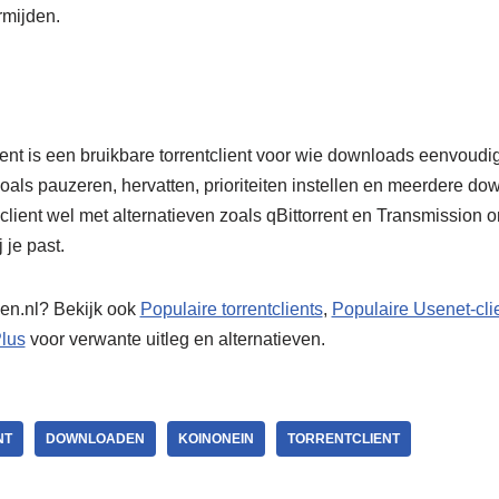
mijden.
ient is een bruikbare torrentclient voor wie downloads eenvoudi
zoals pauzeren, hervatten, prioriteiten instellen en meerdere do
 client wel met alternatieven zoals qBittorrent en Transmission
j je past.
en.nl? Bekijk ook
Populaire torrentclients
,
Populaire Usenet-cli
lus
voor verwante uitleg en alternatieven.
NT
DOWNLOADEN
KOINONEIN
TORRENTCLIENT