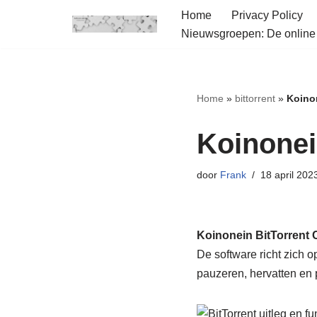
Home
Privacy Policy
Nieuwsgroepen: De onlin
Ga
naar
de
inhoud
Home
»
bittorrent
»
Koinon
Koinonei
door
Frank
18 april 202
Koinonein BitTorrent C
De software richt zich 
pauzeren, hervatten en pr