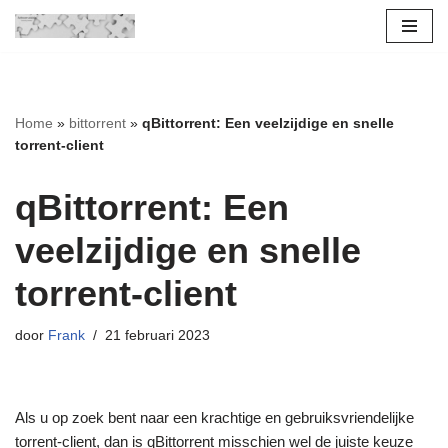
Ga
naar
de
Home
»
bittorrent
»
qBittorrent: Een veelzijdige en snelle
inhoud
torrent-client
qBittorrent: Een
veelzijdige en snelle
torrent-client
door
Frank
21 februari 2023
Als u op zoek bent naar een krachtige en gebruiksvriendelijke
torrent-client, dan is qBittorrent misschien wel de juiste keuze