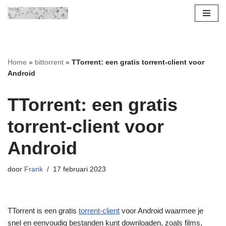
Ga
naar
de
Home
»
bittorrent
»
TTorrent: een gratis torrent-client voor
inhoud
Android
TTorrent: een gratis
torrent-client voor
Android
door
Frank
17 februari 2023
TTorrent is een gratis
torrent-client
voor Android waarmee je
snel en eenvoudig bestanden kunt downloaden, zoals films,