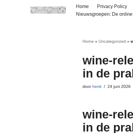
Home
Privacy Policy
Nieuwsgroepen: De onlin
Ga
naar
de
inhoud
Home
»
Uncategorized
»
w
wine-rel
in de pra
door
henk
24 juni 2026
wine-rel
in de pra