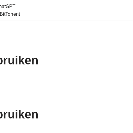
ChatGPT
BitTorrent
bruiken
bruiken