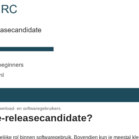
wnload- en softwaregebruikers.
e-releasecandidate?
lijke rol binnen softwaregebruik. Bovendien kun je meestal kl