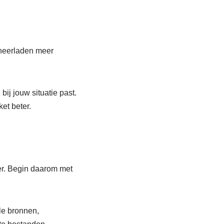
 neerladen meer
ij jouw situatie past.
et beter.
ger. Begin daarom met
le bronnen,