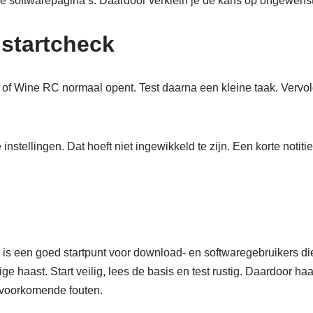
e softwarepagina’s. Daardoor verklein je de kans op ongewens
 startcheck
e of Wine RC normaal opent. Test daarna een kleine taak. Vervol
instellingen. Dat hoeft niet ingewikkeld te zijn. Een korte notiti
is een goed startpunt voor download- en softwaregebruikers d
e haast. Start veilig, lees de basis en test rustig. Daardoor haa
lvoorkomende fouten.