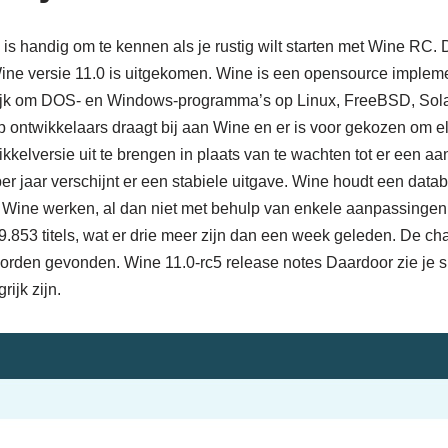
is handig om te kennen als je rustig wilt starten met Wine RC. D
ine versie 11.0 is uitgekomen. Wine is een opensource implem
ijk om DOS- en Windows-programma’s op Linux, FreeBSD, Sol
p ontwikkelaars draagt bij aan Wine en er is voor gekozen om 
kelversie uit te brengen in plaats van te wachten tot er een aa
per jaar verschijnt er een stabiele uitgave. Wine houdt een data
r Wine werken, al dan niet met behulp van enkele aanpassingen
.853 titels, wat er drie meer zijn dan een week geleden. De c
orden gevonden. Wine 11.0-rc5 release notes Daardoor zie je s
rijk zijn.