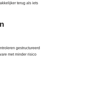
kkelijker terug als iets
en
ntroleren gestructureerd
are met minder risico