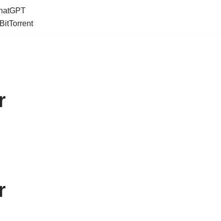
ChatGPT
BitTorrent
r
r