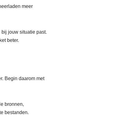
 neerladen meer
ij jouw situatie past.
et beter.
ger. Begin daarom met
le bronnen,
te bestanden.