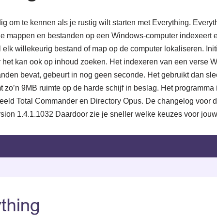
ig om te kennen als je rustig wilt starten met Everything. Everyt
lle mappen en bestanden op een Windows-computer indexeert e
l elk willekeurig bestand of map op de computer lokaliseren. Initi
het kan ook op inhoud zoeken. Het indexeren van een verse Win
nden bevat, gebeurt in nog geen seconde. Het gebruikt dan sl
o’n 9MB ruimte op de harde schijf in beslag. Het programma i
eeld Total Commander en Directory Opus. De changelog voor dez
rsion 1.4.1.1032 Daardoor zie je sneller welke keuzes voor jouw s