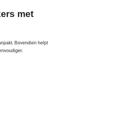
kers met
aanpakt. Bovendien helpt
envoudiger.