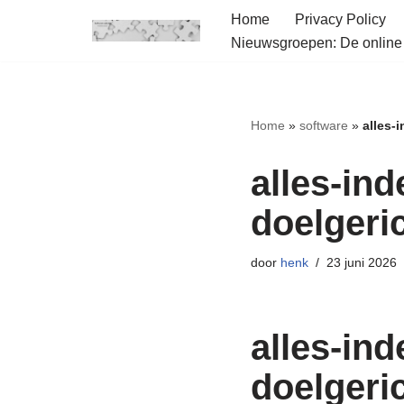
Home
Privacy Policy
Nieuwsgroepen: De onlin
Ga
naar
de
inhoud
Home
»
software
»
alles-
alles-in
doelgeri
door
henk
23 juni 2026
alles-in
doelgeri