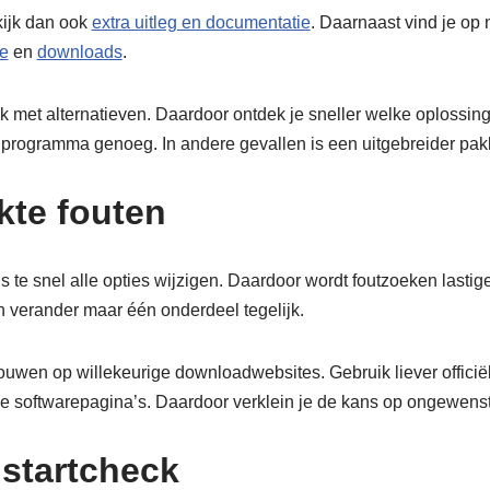
kijk dan ook
extra uitleg en documentatie
. Daarnaast vind je op
e
en
downloads
.
k met alternatieven. Daardoor ontdek je sneller welke oplossing b
rogramma genoeg. In andere gevallen is een uitgebreider pakk
te fouten
s te snel alle opties wijzigen. Daardoor wordt foutzoeken lasti
n verander maar één onderdeel tegelijk.
rouwen op willekeurige downloadwebsites. Gebruik liever officië
e softwarepagina’s. Daardoor verklein je de kans op ongewens
 startcheck