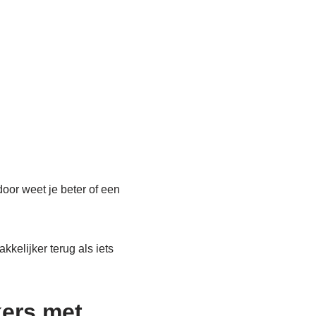
door weet je beter of een
kkelijker terug als iets
kers met