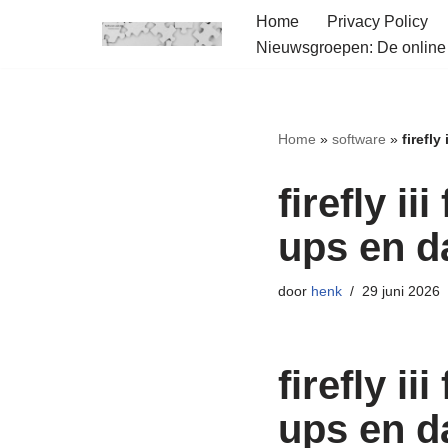
Home
Privacy Policy
Nieuwsgroepen: De onlin
Ga
naar
de
inhoud
Home
»
software
»
firefl
firefly i
ups en d
door
henk
29 juni 2026
firefly i
ups en d