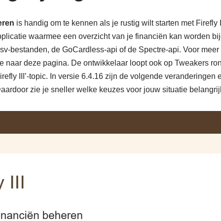
heren
is handig om te kennen als je rustig wilt starten met Firefly III
icatie waarmee een overzicht van je financiën kan worden bi
csv-bestanden, de GoCardless-api of de Spectre-api. Voor meer i
 naar deze pagina. De ontwikkelaar loopt ook op Tweakers ron
Firefly III’-topic. In versie 6.4.16 zijn de volgende veranderingen
rdoor zie je sneller welke keuzes voor jouw situatie belangrijk