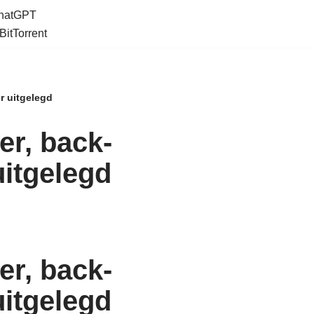
ChatGPT
BitTorrent
er uitgelegd
eer, back-
uitgelegd
eer, back-
uitgelegd