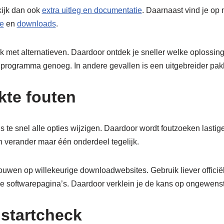
kijk dan ook
extra uitleg en documentatie
. Daarnaast vind je op
e
en
downloads
.
k met alternatieven. Daardoor ontdek je sneller welke oplossing b
rogramma genoeg. In andere gevallen is een uitgebreider pakk
te fouten
s te snel alle opties wijzigen. Daardoor wordt foutzoeken lasti
n verander maar één onderdeel tegelijk.
rouwen op willekeurige downloadwebsites. Gebruik liever officië
e softwarepagina’s. Daardoor verklein je de kans op ongewens
 startcheck