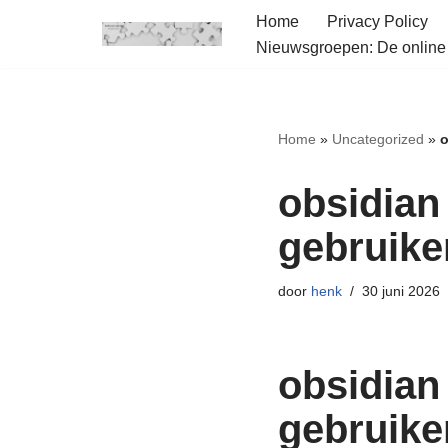
Home
Privacy Policy
Nieuwsgroepen: De onlin
Ga
naar
de
inhoud
Home
»
Uncategorized
»
o
obsidian 
gebruike
door
henk
30 juni 2026
obsidian 
gebruike