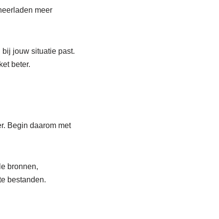
 neerladen meer
ij jouw situatie past.
et beter.
ger. Begin daarom met
le bronnen,
te bestanden.