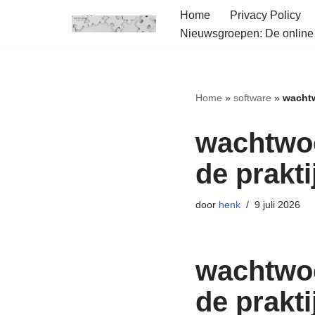
Home
Privacy Policy
Nieuwsgroepen: De onlin
Ga
naar
de
inhoud
Home
»
software
»
wachtw
wachtwoo
de prakti
door
henk
9 juli 2026
wachtwoo
de prakti