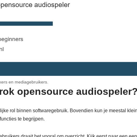
kers en mediagebruikers.
rok opensource audiospeler
ijke rol binnen softwaregebruik. Bovendien kun je meestal kle
functies te begrijpen.
ruikers draait het vooral om overzicht. Kijk eerst naar een een