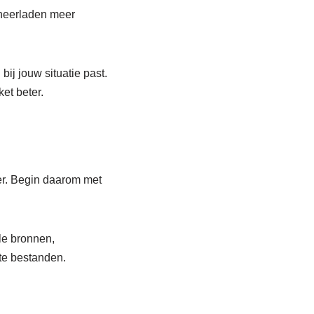
 neerladen meer
ij jouw situatie past.
et beter.
ger. Begin daarom met
le bronnen,
te bestanden.