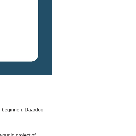
?
in beginnen. Daardoor
voudig project of