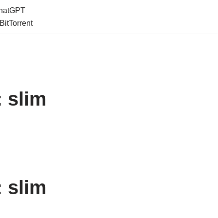
ChatGPT
BitTorrent
 slim
 slim