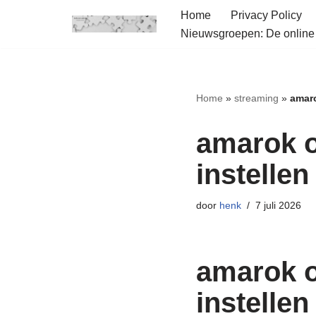
Home
Privacy Policy
Nieuwsgroepen: De onlin
Ga
naar
de
inhoud
Home
»
streaming
»
amaro
amarok o
instelle
door
henk
7 juli 2026
amarok o
instelle