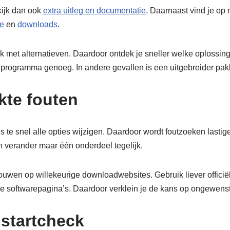
kijk dan ook
extra uitleg en documentatie
. Daarnaast vind je op
e
en
downloads
.
k met alternatieven. Daardoor ontdek je sneller welke oplossing b
rogramma genoeg. In andere gevallen is een uitgebreider pakk
te fouten
s te snel alle opties wijzigen. Daardoor wordt foutzoeken lasti
n verander maar één onderdeel tegelijk.
rouwen op willekeurige downloadwebsites. Gebruik liever officië
e softwarepagina’s. Daardoor verklein je de kans op ongewens
 startcheck