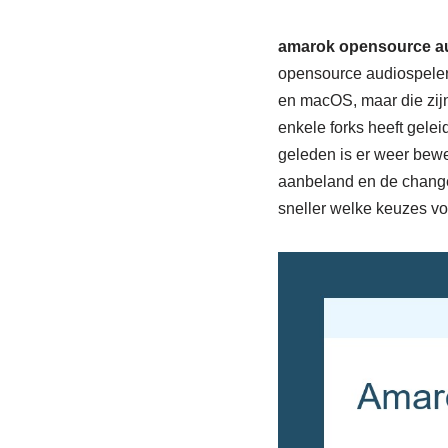
amarok opensource au
opensource audiospeler
en macOS, maar die zijn 
enkele forks heeft gele
geleden is er weer bewe
aanbeland en de change
sneller welke keuzes voo