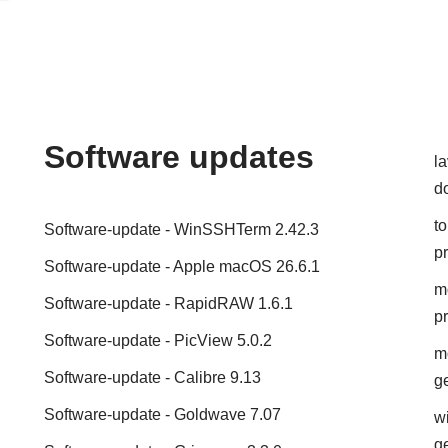
Software updates
l
d
t
Software-update - WinSSHTerm 2.42.3
pr
Software-update - Apple macOS 26.6.1
mo
Software-update - RapidRAW 1.6.1
p
Software-update - PicView 5.0.2
m
Software-update - Calibre 9.13
g
Software-update - Goldwave 7.07
w
g