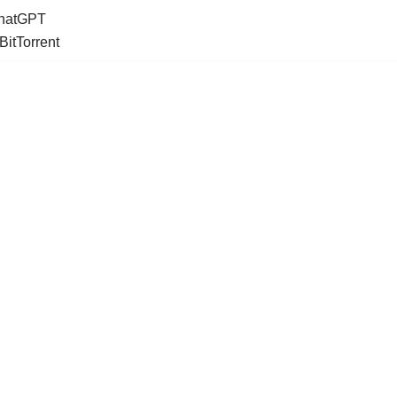
ChatGPT
BitTorrent