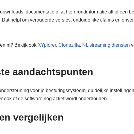
 downloads, documentatie of achtergrondinformatie altijd een b
. Dat helpt om verouderde versies, onduidelijke claims en onv
en.nl? Bekijk ook
XYplorer
,
Clonezilla
,
NL streaming diensten
v
ste aandachtspunten
ondersteuning voor je besturingssysteem, duidelijke instelling
r ook of de software nog actief wordt onderhouden.
en vergelijken