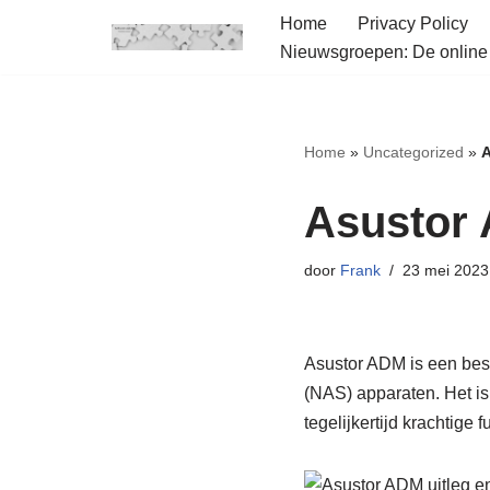
Home
Privacy Policy
Nieuwsgroepen: De onlin
Ga
naar
de
inhoud
Home
»
Uncategorized
»
A
Asustor
door
Frank
23 mei 2023
Asustor ADM is een bes
(NAS) apparaten. Het is 
tegelijkertijd krachtige