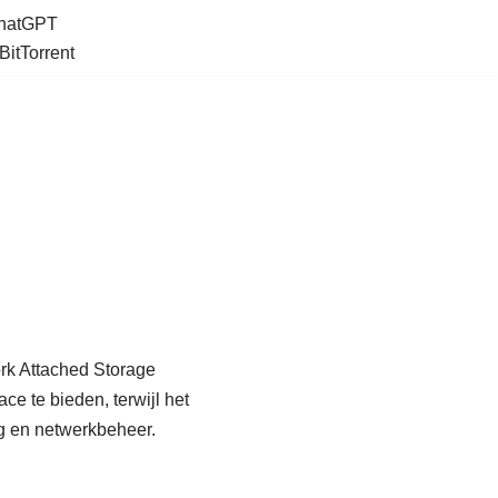
ChatGPT
BitTorrent
rk Attached Storage
ce te bieden, terwijl het
ng en netwerkbeheer.