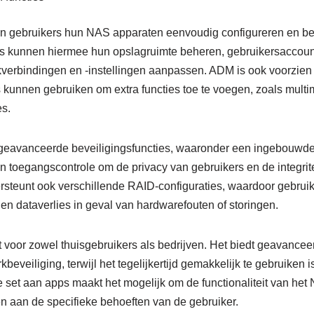
 gebruikers hun NAS apparaten eenvoudig configureren en be
rs kunnen hiermee hun opslagruimte beheren, gebruikersaccou
erbindingen en -instellingen aanpassen. ADM is ook voorzien 
 kunnen gebruiken om extra functies toe te voegen, zoals mult
es.
eavanceerde beveiligingsfuncties, waaronder een ingebouwde fi
toegangscontrole om de privacy van gebruikers en de integrit
teunt ook verschillende RAID-configuraties, waardoor gebrui
 dataverlies in geval van hardwarefouten of storingen.
 voor zowel thuisgebruikers als bedrijven. Het biedt geavanceer
eveiliging, terwijl het tegelijkertijd gemakkelijk te gebruiken is
e set aan apps maakt het mogelijk om de functionaliteit van het 
n aan de specifieke behoeften van de gebruiker.