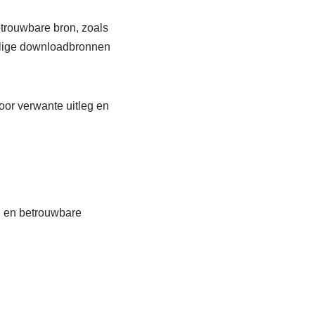
etrouwbare bron, zoals
eilige downloadbronnen
oor verwante uitleg en
en en betrouwbare