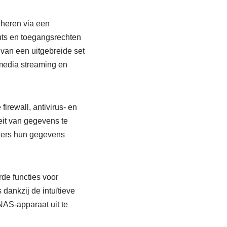
heren via een
nts en toegangsrechten
van een uitgebreide set
imedia streaming en
rewall, antivirus- en
eit van gegevens te
kers hun gegevens
de functies voor
 dankzij de intuïtieve
NAS-apparaat uit te