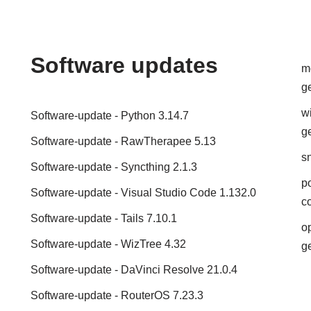
Software updates
m
g
w
Software-update - Python 3.14.7
g
Software-update - RawTherapee 5.13
sn
Software-update - Syncthing 2.1.3
po
Software-update - Visual Studio Code 1.132.0
c
Software-update - Tails 7.10.1
o
Software-update - WizTree 4.32
g
Software-update - DaVinci Resolve 21.0.4
Software-update - RouterOS 7.23.3