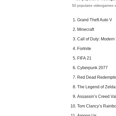
50 populaire videogames vo
Grand Theft Auto V
Minecraft
Call of Duty: Modern
Fortnite
FIFA 21
Cyberpunk 2077
Red Dead Redempti
The Legend of Zelda:
Assassin’s Creed Val
Tom Clancy’s Rainbo
Among Us