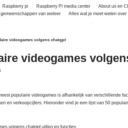
Raspberry pi
Raspberry Pi media center
About us en 
e gemeenschappen van weleer
Alles wat je moet weten over 
laire videogames volgens chatgpt
aire videogames volgen
3
eest populaire videogames is afhankelijk van verschillende fa
gen en verkoopcijfers. Hieronder vind je een lijst van 50 popul