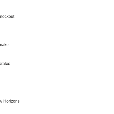
Knockout
emake
orales
w Horizons