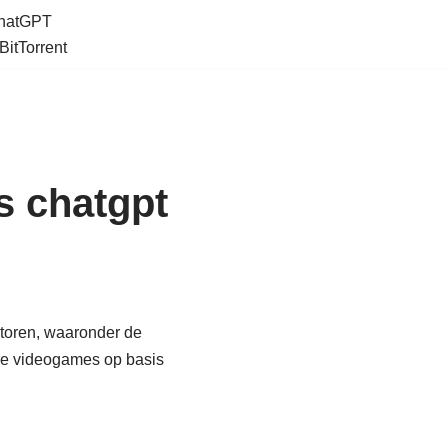
ChatGPT
BitTorrent
s chatgpt
ctoren, waaronder de
aire videogames op basis