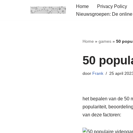
Home
Privacy Policy
Nieuwsgroepen: De onlin
Ga
naar
de
inhoud
Home
»
games
»
50 popu
50 popul
door
Frank
25 april 202
het bepalen van de 50 m
populariteit, beoordelin
van deze factoren: