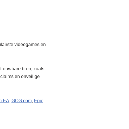
pulairste videogames en
etrouwbare bron, zoals
 claims en onveilige
an EA
,
GOG.com
,
Epic