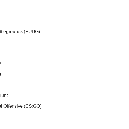
ttlegrounds (PUBG)
y
e
Hunt
al Offensive (CS:GO)